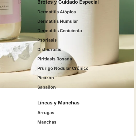
Brotes y Cuidado Especial
Dermatitis Atópica
Dermatitis Numular
Dermatitis Cenicienta
Psoriasis
Dishidrosis
Piritiasis Rosada
Prurigo Nodular Crónico
Picazón
Sabañón
Líneas y Manchas
Arrugas
Manchas