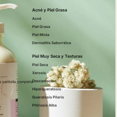
Acné y Piel Grasa
Acné
Piel Grasa
Piel Mixta
Dermatitis Saborréica
Piel Muy Seca y Texturas
Piel Seca
Xerosis
Descamación
a pantalla completa
Hiperqueratosis
Queratosis Pilaris
Pitiriasis Alba