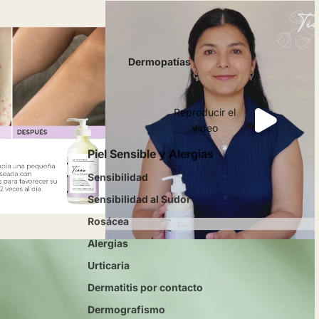
Dermopatías
Reproducir el
video
Piel Sensible y Alergias
Sensibilidad
Sensibilidad al Sudor
Rosácea
Alergias
Urticaria
Dermatitis por contacto
Dermografismo