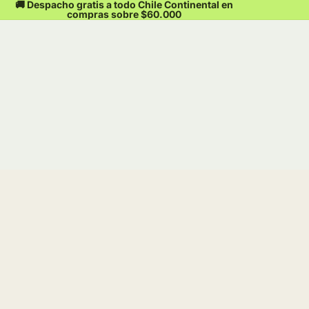
🚚 Despacho gratis a todo Chile Continental en
compras sobre $60.000