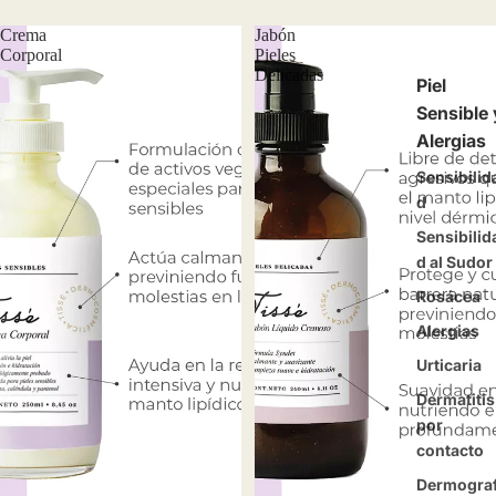
Crema
Jabón
Corporal
Pieles
Delicadas
Piel
Sensible 
Alergias
Sensibilid
d
Sensibilid
d al Sudor
Rosácea
Alergias
Urticaria
Dermatitis
por
contacto
Dermograf