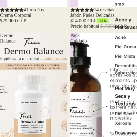
smo
41 reseñas
Oferta
14 reseñas
Crema Corporal
Jabón Pieles Delicadas
Acné y
$29.900 CLP
$14.000 CLP
-20%
Precio habitual
$17.500 CLP
Piel Gras
Dermo
Pack
Acné
Balance
Cuidado
Diario
Piel Grasa
Piel Mixta
Dermatitis
Saborréic
Piel Muy
Seca y
Texturas
Piel Seca
Xerosis
Descamac