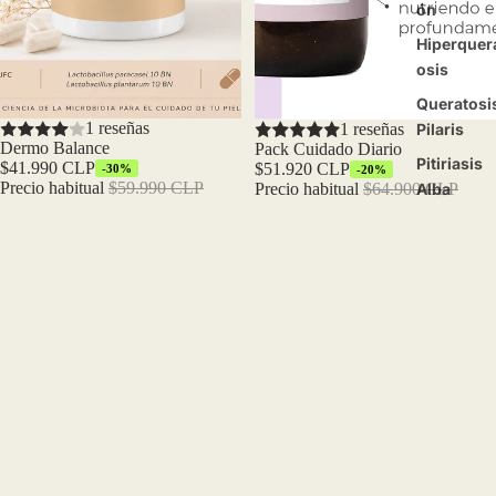
ón
Hiperquer
osis
Queratosi
Oferta
1 reseñas
Oferta
1 reseñas
Pilaris
Dermo Balance
Pack Cuidado Diario
Pitiriasis
$41.990 CLP
$51.920 CLP
-30%
-20%
Precio habitual
$59.990 CLP
Precio habitual
$64.900 CLP
Alba
Pack
Pack
Duo
Duo
Brotes y
Higiene
Arroz
Cuidado
Especial
Dermatitis
Atópica
Dermatitis
Numular
Dermatitis
Cenicient