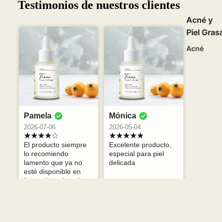
Testimonios de nuestros clientes
Acné y
Piel Gras
Acné
Piel Grasa
Piel Mixta
Dermatitis
Saborréic
Pamela
Mónica
2026-07-06
2026-05-04
Piel Muy
Seca y
El producto siempre
Excelente producto,
lo recomiendo
especial para piel
Texturas
lamento que ya no
delicada
esté disponible en
Piel Seca
farmacias, el envío
Xerosis
encarece bastante.
Descamac
ón
$21.700
Precio habitual
$31.000
-30%
Mostrar más reseñas