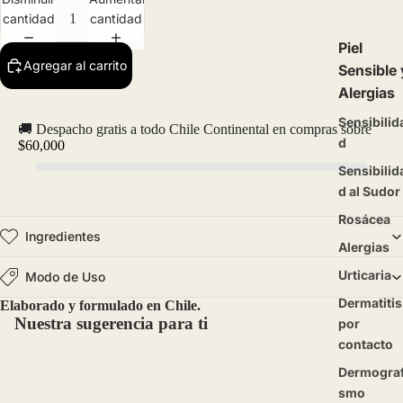
cantidad
cantidad
Piel
Agregar al carrito
Sensible 
Alergias
Sensibilid
🚚 Despacho gratis a todo Chile Continental en compras sobre
d
$60,000
Sensibilid
d al Sudor
Rosácea
Ingredientes
Alergias
Urticaria
Modo de Uso
ducir
Dermatitis
Elaborado y formulado en Chile.
ideo
Abrir
Abrir
Abrir
Nuestra sugerencia para ti
por
imagen
imagen
imagen
contacto
a
a
a
pantalla
pantalla
pantalla
Dermograf
completa
completa
completa
smo