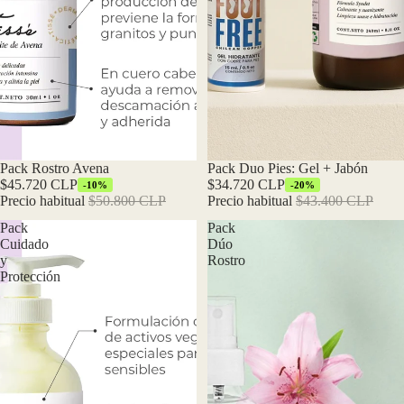
Oferta
Pack Rostro Avena
Oferta
Pack Duo Pies: Gel + Jabón
$45.720 CLP
$34.720 CLP
-10%
-20%
Precio habitual
$50.800 CLP
Precio habitual
$43.400 CLP
Pack
Pack
Cuidado
Dúo
y
Rostro
Protección