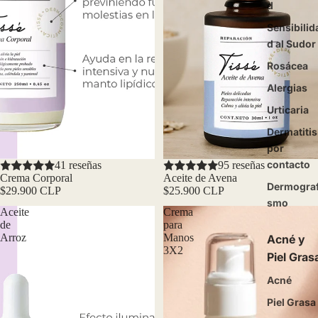
d
Sensibilid
d al Sudor
Rosácea
Alergias
Urticaria
Dermatitis
por
contacto
41 reseñas
95 reseñas
Crema Corporal
Aceite de Avena
Dermograf
$29.900 CLP
$25.900 CLP
smo
Aceite
Crema
de
para
Arroz
Manos
Acné y
3X2
Piel Gras
Acné
Piel Grasa