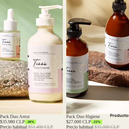
Producto
Oferta
Pack Duo Arroz
Oferta
Pack Duo Higiene
$35.980 CLP
$27.000 CLP
-30%
-23%
Precio habitual
$51.400 CLP
Precio habitual
$35.000 CLP