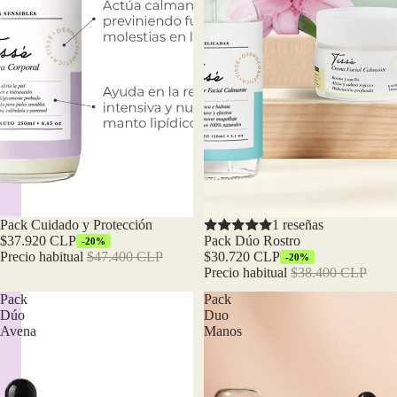
Oferta
Pack Cuidado y Protección
Oferta
1 reseñas
$37.920 CLP
Pack Dúo Rostro
-20%
Precio habitual
$47.400 CLP
$30.720 CLP
-20%
Precio habitual
$38.400 CLP
Pack
Pack
Dúo
Duo
Avena
Manos