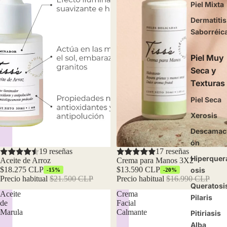
Piel Mixta
Dermatitis
Saborréic
Piel Muy
Seca y
Texturas
Piel Seca
Xerosis
Descamac
ón
Oferta
19 reseñas
Oferta
17 reseñas
Hiperquer
Aceite de Arroz
Crema para Manos 3X2
$18.275 CLP
$13.590 CLP
osis
-15%
-20%
Precio habitual
$21.500 CLP
Precio habitual
$16.990 CLP
Queratosi
Aceite
Crema
Pilaris
de
Facial
Marula
Calmante
Pitiriasis
Alba