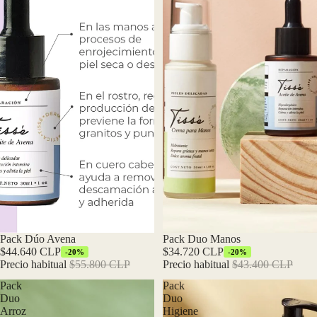
Oferta
Pack Dúo Avena
Oferta
Pack Duo Manos
$44.640 CLP
$34.720 CLP
-20%
-20%
Precio habitual
$55.800 CLP
Precio habitual
$43.400 CLP
Pack
Pack
Duo
Duo
Arroz
Higiene