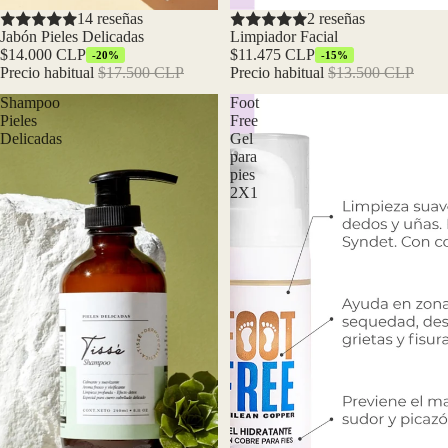
Oferta
14 reseñas
Oferta
2 reseñas
Jabón Pieles Delicadas
Limpiador Facial
$14.000 CLP
$11.475 CLP
-20%
-15%
Precio habitual
$17.500 CLP
Precio habitual
$13.500 CLP
Shampoo
Foot
Pieles
Free
Delicadas
Gel
para
pies
2X1