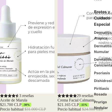
Brotes y
Cuidado
Especial
Dermatitis
Atópica
Dermatitis
Numular
Dermatitis
Cenicient
Psoriasis
Dishidrosi
Piritiasis
Rosada
Oferta
3 reseñas
Oferta
29 reseñas
Aceite de Marula
Crema Facial Calmante
Prurigo
$21.700 CLP
$21.165 CLP
-30%
-15%
Nodular
Precio habitual
$31.000 CLP
Precio habitual
$24.900 CLP