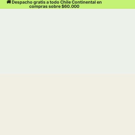
🚚 Despacho gratis a todo Chile Continental en
compras sobre $60.000