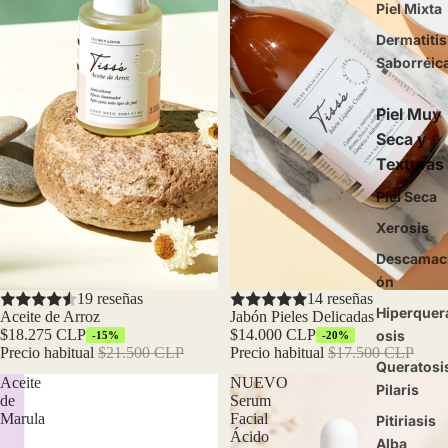
Piel Mixta
Dermatitis
Saborréic
Piel Muy
Seca y
Texturas
Piel Seca
Xerosis
Descamac
ón
Oferta
19 reseñas
Oferta
14 reseñas
Hiperquer
Aceite de Arroz
Jabón Pieles Delicadas
$18.275 CLP
$14.000 CLP
osis
-15%
-20%
Precio habitual
$21.500 CLP
Precio habitual
$17.500 CLP
Queratosi
Aceite
NUEVO
Pilaris
de
Serum
Marula
Facial
Pitiriasis
Ácido
Alba