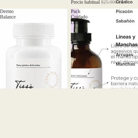
Crónico
Precio habitual
$25.900 CLP
Dermo
Pack
Picazón
Balance
Cuidado
Sabañón
Diario
Líneas y
Manchas
Arrugas
Manchas