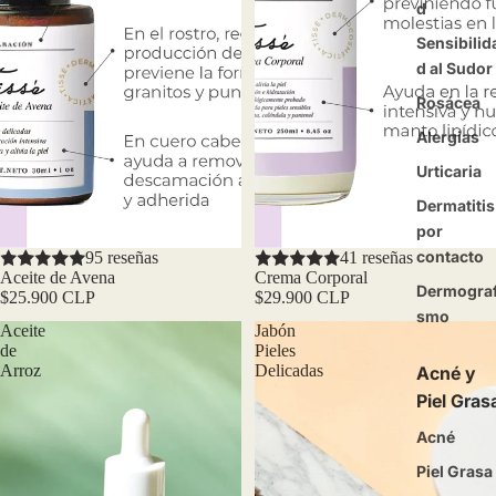
d
Sensibilid
d al Sudor
Rosácea
Alergias
Urticaria
Dermatitis
por
contacto
95 reseñas
41 reseñas
Aceite de Avena
Crema Corporal
Dermograf
$25.900 CLP
$29.900 CLP
smo
Aceite
Jabón
de
Pieles
Arroz
Delicadas
Acné y
Piel Gras
Acné
Piel Grasa