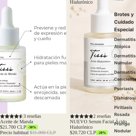
Hialurónico
Brotes y
Cuidado
Especial
Dermatitis
Atópica
Dermatitis
Numular
Dermatitis
Cenicient
Psoriasis
Dishidrosi
Piritiasis
Rosada
Oferta
3 reseñas
Oferta
2 reseñas
Aceite de Marula
NUEVO Serum Facial Ácido
Prurigo
$21.700 CLP
Hialurónico
-30%
Nodular
Precio habitual
$31.000 CLP
$20.720 CLP
-20%