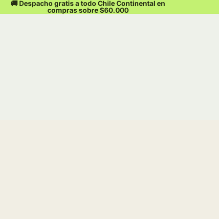
🚚 Despacho gratis a todo Chile Continental en
compras sobre $60.000